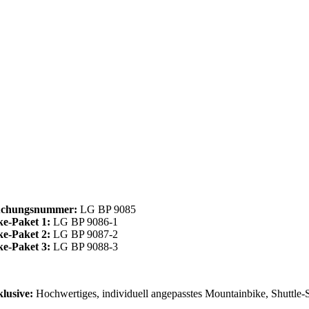
chungsnummer:
LG BP 9085
ke-Paket 1:
LG BP 9086-1
ke-Paket 2:
LG BP 9087-2
ke-Paket 3:
LG BP 9088-3
klusive:
Hochwertiges, individuell angepasstes Mountainbike, Shuttle