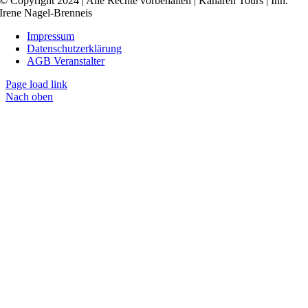
© Copyright 2024 | Alle Rechte vorbehalten | Kanaren Tours | Inh.
Irene Nagel-Brenneis
Impressum
Datenschutzerklärung
AGB Veranstalter
Page load link
Nach oben