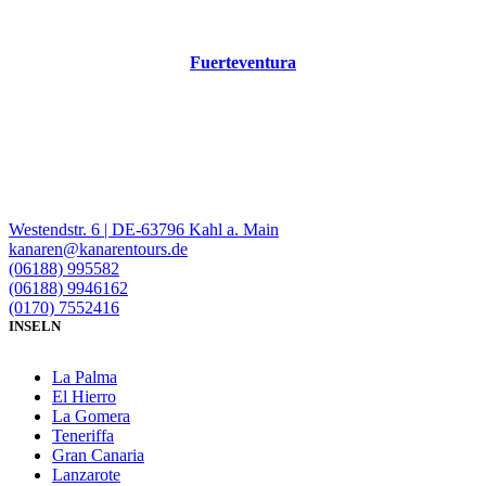
Fuerteventura
Westendstr. 6 | DE-63796 Kahl a. Main
kanaren@kanarentours.de
(06188) 995582
(06188) 9946162
(0170) 7552416
INSELN
La Palma
El Hierro
La Gomera
Teneriffa
Gran Canaria
Lanzarote