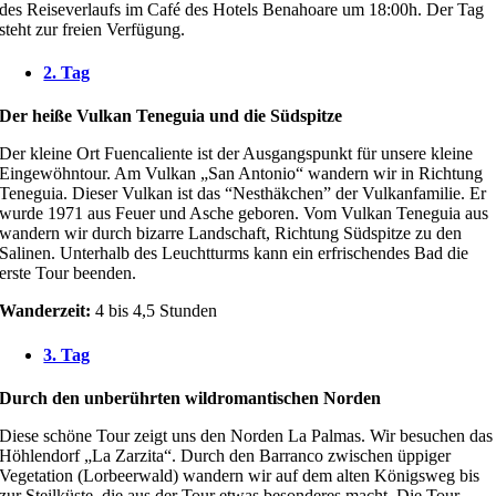
des Reiseverlaufs im Café des Hotels Benahoare um 18:00h. Der Tag
steht zur freien Verfügung.
2. Tag
Der heiße Vulkan Teneguia und die Südspitze
Der kleine Ort Fuencaliente ist der Ausgangspunkt für unsere kleine
Eingewöhntour. Am Vulkan „San Antonio“ wandern wir in Richtung
Teneguia. Dieser Vulkan ist das “Nesthäkchen” der Vulkanfamilie. Er
wurde 1971 aus Feuer und Asche geboren. Vom Vulkan Teneguia aus
wandern wir durch bizarre Landschaft, Richtung Südspitze zu den
Salinen. Unterhalb des Leuchtturms kann ein erfrischendes Bad die
erste Tour beenden.
Wanderzeit:
4 bis 4,5 Stunden
3. Tag
Durch den unberührten wildromantischen Norden
Diese schöne Tour zeigt uns den Norden La Palmas. Wir besuchen das
Höhlendorf „La Zarzita“. Durch den Barranco zwischen üppiger
Vegetation (Lorbeerwald) wandern wir auf dem alten Königsweg bis
zur Steilküste, die aus der Tour etwas besonderes macht. Die Tour