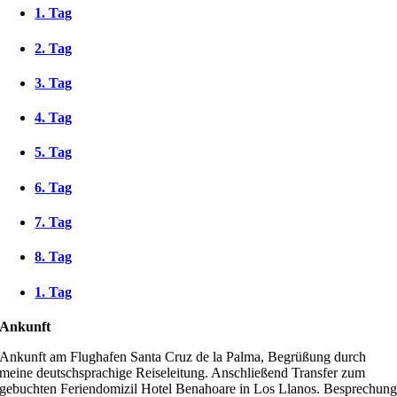
1. Tag
2. Tag
3. Tag
4. Tag
5. Tag
6. Tag
7. Tag
8. Tag
1. Tag
Ankunft
Ankunft am Flughafen Santa Cruz de la Palma, Begrüßung durch
meine deutschsprachige Reiseleitung. Anschließend Transfer zum
gebuchten Feriendomizil Hotel Benahoare in Los Llanos. Besprechun