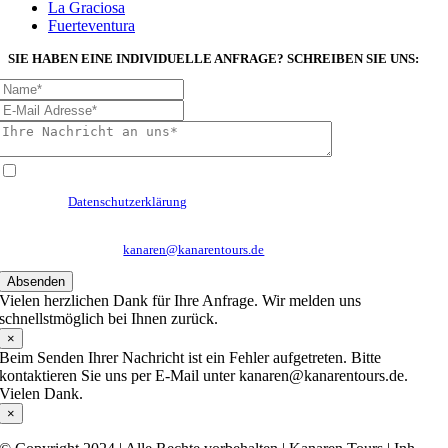
La Graciosa
Fuerteventura
SIE HABEN EINE INDIVIDUELLE ANFRAGE? SCHREIBEN SIE UNS:
Ich habe die
Datenschutzerklärung
zur Kenntnis genommen. Ich stimme zu, dass
meine Angaben und Daten zur Beantwortung meiner Anfrage elektronisch erhoben
und gespeichert werden. Hinweis: Sie können Ihre Einwilligungen jederzeit für die
Zukunft per E-Mail an
kanaren@kanarentours.de
widerrufen.
Absenden
Vielen herzlichen Dank für Ihre Anfrage. Wir melden uns
schnellstmöglich bei Ihnen zurück.
×
Beim Senden Ihrer Nachricht ist ein Fehler aufgetreten. Bitte
kontaktieren Sie uns per E-Mail unter kanaren@kanarentours.de.
Vielen Dank.
×