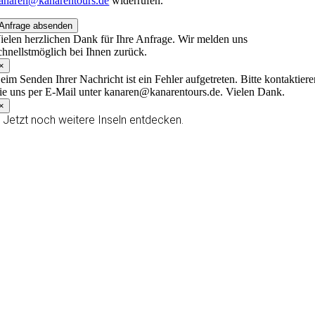
anaren@kanarentours.de
widerrufen.
Anfrage absenden
ielen herzlichen Dank für Ihre Anfrage. Wir melden uns
chnellstmöglich bei Ihnen zurück.
×
eim Senden Ihrer Nachricht ist ein Fehler aufgetreten. Bitte kontaktier
ie uns per E-Mail unter kanaren@kanarentours.de. Vielen Dank.
×
Jetzt noch weitere Inseln entdecken.