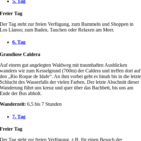
5. Tag
Freier Tag
Der Tag steht zur freien Verfügung, zum Bummeln und Shoppen in
Los Llanos; zum Baden, Tauchen oder Relaxen am Meer.
6. Tag
Grandiose Caldera
Auf einem gut angelegten Waldweg mit traumhaften Ausblicken
wandern wir zum Kesselgrund (700m) der Caldera und treffen dort auf
den „Rio Roque de Idafe“. An ihm vorbei geht es hinab bis in die letzt
Schlucht des Wasserfalls der vielen Farben. Der letzte Abschnitt dieser
Wanderung führt uns kreuz und quer über das Bachbett, bis uns am
Ende der Bus abholt.
Wanderzeit:
6,5 bis 7 Stunden
7. Tag
Freier Tag
Der Tag steht zur freien Verfügung, z.B. für einen Besuch der