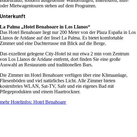
Badeurlaub, sondern ausgedehnte Wanderungen, Biketouren, Bus-
oder Mietwagentouren stehen auf dem Programm.
Unterkunft
La Palma „Hotel Benahoare in Los Llanos“
Das Hotel Benahoare liegt nur 200 Meter von der Plaza España in Los
Llanos de Aridane auf der Insel La Palma. Es bietet komfortable
Zimmer und eine Dachterrasse mit Blick auf die Berge.
Das exzellent gelegene City-Hotel ist nur etwa 2 min vom Zentrum
von Los Llanos de Aridane entfernt, dort finden Sie eine große
Auswahl an Restaurants und traditionellen Bars.
Die Zimmer im Hotel Benahoare verfügen über eine Klimaanlage,
Fliesenböden und viel natürliches Licht. Alle Zimmer bieten
kostenfreies WLAN, Sat-TV, Safe und ein eigenes Bad mit
Pflegeprodukten und einem Haartrockner.
mehr Hotelinfos: Hotel Benahoare