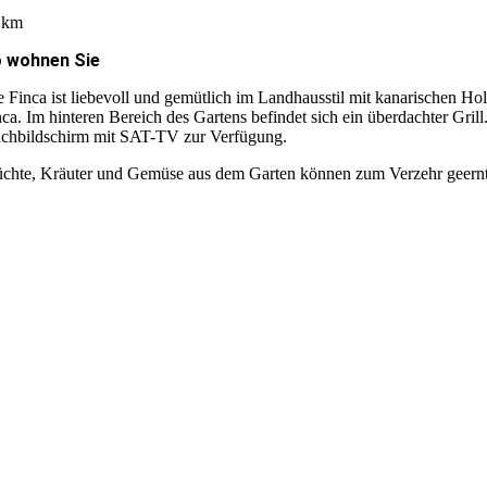
 km
 wohnen Sie
e Finca ist liebevoll und gemütlich im Landhausstil mit kanarischen Ho
nca. Im hinteren Bereich des Gartens befindet sich ein überdachter G
achbildschirm mit SAT-TV zur Verfügung.
üchte, Kräuter und Gemüse aus dem Garten können zum Verzehr geernt