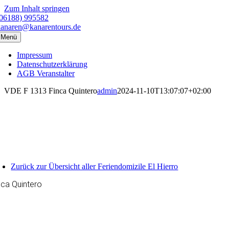
Zum Inhalt springen
(06188) 995582
kanaren@kanarentours.de
Menü
Impressum
Datenschutzerklärung
AGB Veranstalter
VDE F 1313 Finca Quintero
admin
2024-11-10T13:07:07+02:00
Zurück zur Übersicht aller Feriendomizile El Hierro
nca Quintero