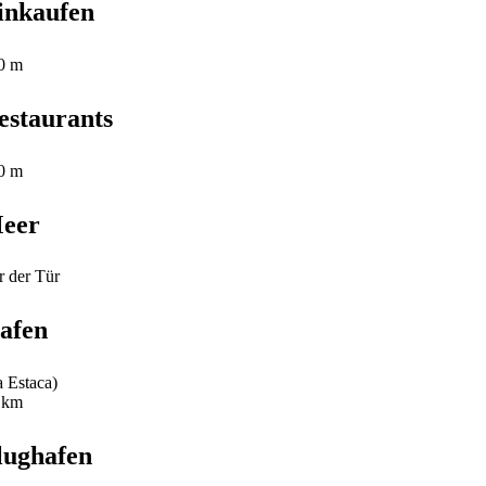
inkaufen
0 m
estaurants
0 m
eer
r der Tür
afen
a Estaca)
 km
lughafen