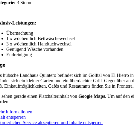
tegorie:
3 Sterne
klusiv-Leistungen:
Übernachtung
1 x wöchentlich Bettwäschewechsel
3 x wöchentlich Handtuchwechsel
Genügend Wäsche vorhanden
Endreinigung
ge
s hübsche Landhaus Quintero befindet sich im Golftal von El Hierro in
findet sich ein kleiner Garten und ein überdachter Grill. Gegenüber a
ß. Einkaufmöglichkeiten, Cafés und Restaurants finden Sie in Fronter
e sehen gerade einen Platzhalterinhalt von
Google Maps
. Um auf den ei
rden.
hr Informationen
alt entsperren
forderlichen Service akzeptieren und Inhalte entsperren