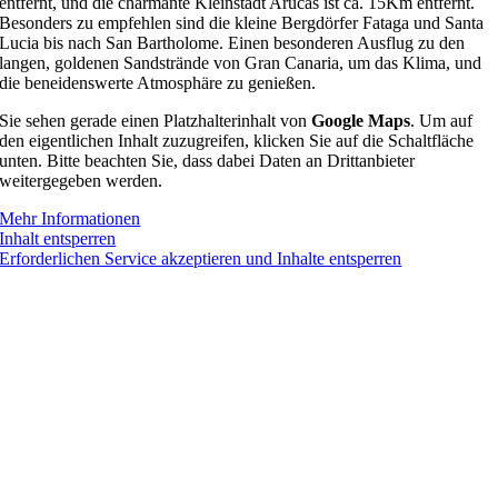
entfernt, und die charmante Kleinstadt Arucas ist ca. 15Km entfernt.
Besonders zu empfehlen sind die kleine Bergdörfer Fataga und Santa
Lucia bis nach San Bartholome. Einen besonderen Ausflug zu den
langen, goldenen Sandstrände von Gran Canaria, um das Klima, und
die beneidenswerte Atmosphäre zu genießen.
Sie sehen gerade einen Platzhalterinhalt von
Google Maps
. Um auf
den eigentlichen Inhalt zuzugreifen, klicken Sie auf die Schaltfläche
unten. Bitte beachten Sie, dass dabei Daten an Drittanbieter
weitergegeben werden.
Mehr Informationen
Inhalt entsperren
Erforderlichen Service akzeptieren und Inhalte entsperren