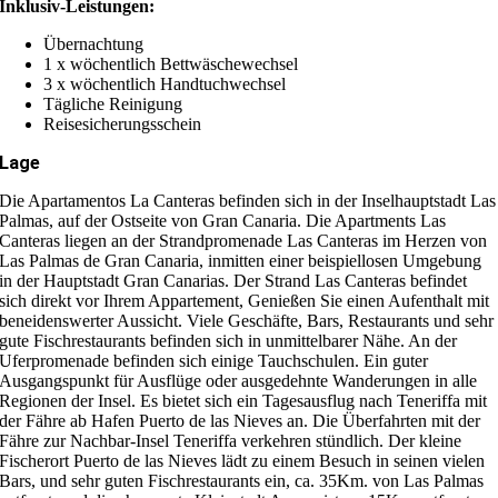
Inklusiv-Leistungen:
Übernachtung
1 x wöchentlich Bettwäschewechsel
3 x wöchentlich Handtuchwechsel
Tägliche Reinigung
Reisesicherungsschein
Lage
Die Apartamentos La Canteras befinden sich in der Inselhauptstadt Las
Palmas, auf der Ostseite von Gran Canaria. Die Apartments Las
Canteras liegen an der Strandpromenade Las Canteras im Herzen von
Las Palmas de Gran Canaria, inmitten einer beispiellosen Umgebung
in der Hauptstadt Gran Canarias. Der Strand Las Canteras befindet
sich direkt vor Ihrem Appartement, Genießen Sie einen Aufenthalt mit
beneidenswerter Aussicht. Viele Geschäfte, Bars, Restaurants und sehr
gute Fischrestaurants befinden sich in unmittelbarer Nähe. An der
Uferpromenade befinden sich einige Tauchschulen. Ein guter
Ausgangspunkt für Ausflüge oder ausgedehnte Wanderungen in alle
Regionen der Insel. Es bietet sich ein Tagesausflug nach Teneriffa mit
der Fähre ab Hafen Puerto de las Nieves an. Die Überfahrten mit der
Fähre zur Nachbar-Insel Teneriffa verkehren stündlich. Der kleine
Fischerort Puerto de las Nieves lädt zu einem Besuch in seinen vielen
Bars, und sehr guten Fischrestaurants ein, ca. 35Km. von Las Palmas