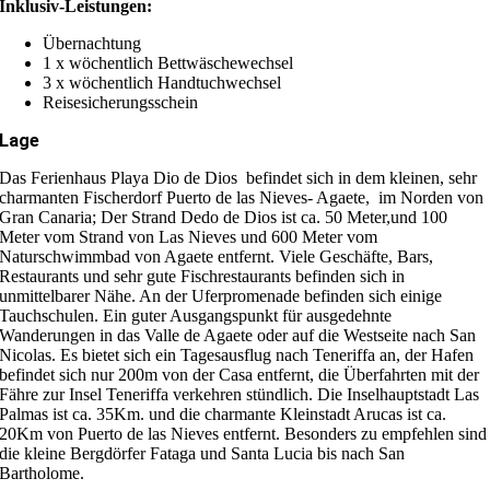
Inklusiv-Leistungen:
Übernachtung
1 x wöchentlich Bettwäschewechsel
3 x wöchentlich Handtuchwechsel
Reisesicherungsschein
Lage
Das Ferienhaus Playa Dio de Dios befindet sich in dem kleinen, sehr
charmanten Fischerdorf Puerto de las Nieves- Agaete, im Norden von
Gran Canaria; Der Strand Dedo de Dios ist ca. 50 Meter,und 100
Meter vom Strand von Las Nieves und 600 Meter vom
Naturschwimmbad von Agaete entfernt. Viele Geschäfte, Bars,
Restaurants und sehr gute Fischrestaurants befinden sich in
unmittelbarer Nähe. An der Uferpromenade befinden sich einige
Tauchschulen. Ein guter Ausgangspunkt für ausgedehnte
Wanderungen in das Valle de Agaete oder auf die Westseite nach San
Nicolas. Es bietet sich ein Tagesausflug nach Teneriffa an, der Hafen
befindet sich nur 200m von der Casa entfernt, die Überfahrten mit der
Fähre zur Insel Teneriffa verkehren stündlich. Die Inselhauptstadt Las
Palmas ist ca. 35Km. und die charmante Kleinstadt Arucas ist ca.
20Km von Puerto de las Nieves entfernt. Besonders zu empfehlen sind
die kleine Bergdörfer Fataga und Santa Lucia bis nach San
Bartholome.