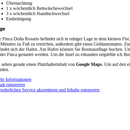
Übernachtung
1 x wöchentlich Bettwäschewechsel
3 x wöchentlich Handtuchwechsel
Endreinigung
ge
e Finca Doña Rosario befindet sich in ruhiger Lage in dem kleinen Fi
 Minuten zu Fuß zu erreichen, außerdem gibt einen Geldautomaten. Zu
findet sich der Hafen. Am Hafen können Sie Bootsausfluge buchen. U
 der Finca gestartet werden. Um die Insel zu erkunden empfehle ich Ih
e sehen gerade einen Platzhalterinhalt von
Google Maps
. Um auf den ei
rden.
hr Informationen
alt entsperren
forderlichen Service akzeptieren und Inhalte entsperren