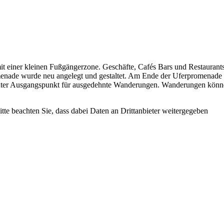
t einer kleinen Fußgängerzone. Geschäfte, Cafés Bars und Restaurants
omenade wurde neu angelegt und gestaltet. Am Ende der Uferpromenade
 guter Ausgangspunkt für ausgedehnte Wanderungen. Wanderungen kön
Bitte beachten Sie, dass dabei Daten an Drittanbieter weitergegeben