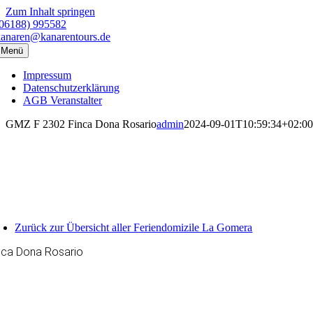
Zum Inhalt springen
(06188) 995582
kanaren@kanarentours.de
Menü
Impressum
Datenschutzerklärung
AGB Veranstalter
GMZ F 2302 Finca Dona Rosario
admin
2024-09-01T10:59:34+02:00
Zurück zur Übersicht aller Feriendomizile La Gomera
nca Dona Rosario