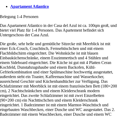
Apartament Atlantico
Belegung 1-4 Personen
Das Apartament Atlantico in der Casa del Azul ist ca. 100qm groß, und
bietet viel Platz für 1-4 Personen. Das Apartement befindet sich
Untergeschoss der Casa Azul.
Die große, sehr helle und gemütliche Sitzecke mit Meerblick ist mit
einer Eck-Couch, Couchtisch, Fernsehtischchen und mit einem
Flachbildschirm eingerichtet. Die Wohnküche ist mit blauen
Einbauküchenschränke, einem Esszimmertisch und 4 Stühlen und
einem Sideboard eingerichtet. Die Küche ist gut mit 4 Platten Ceran
Kochfeld, Dunstabzugshaube und einem Backofen, Kühl-
Gefrierkombination und einer Spülmaschine hochwertig ausgestattet,
außerdem steht ein Toaster, Kaffeemaschine und Wasserkocher,
ausreichend Geschirr und Küchenhandtücher zur Verfügung. Das
Schlafzimmer mit Meerblick ist mit einem französischen Bett (180×20
cm), 2 Nachtschränkchen und einem Kleiderschrank modern
eingerichtet. Das zweite Schlafzimmer ist mit zwei Einzelbetten
(90×200 cm) ein Nachttischchen und einem Kleiderschrank
eingerichtet. 1 Badezimmer ist mit einem Marmor-Waschtisch und
eingebauten Waschbecken, einer Dusche und WC ausgestattet. Das 2.
Badezimmer mit einem Waschbecken, einer Dusche und einem WC