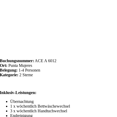
Buchungsnummer:
ACE A 6012
Ort:
Punta Mujeres
Belegung:
1-4 Personen
Kategorie:
2 Sterne
Inklusiv-Leistungen:
Übernachtung
1 x wöchentlich Bettwäschewechsel
3 x wöchentlich Handtuchwechsel
Endreinigung