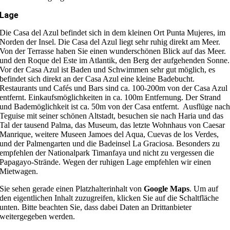
Lage
Die Casa del Azul befindet sich in dem kleinen Ort Punta Mujeres, im
Norden der Insel. Die Casa del Azul liegt sehr ruhig direkt am Meer.
Von der Terrasse haben Sie einen wunderschönen Blick auf das Meer.
und den Roque del Este im Atlantik, den Berg der aufgehenden Sonne.
Vor der Casa Azul ist Baden und Schwimmen sehr gut möglich, es
befindet sich direkt an der Casa Azul eine kleine Badebucht.
Restaurants und Cafés und Bars sind ca. 100-200m von der Casa Azul
entfernt. Einkaufsmöglichkeiten in ca. 100m Entfernung. Der Strand
und Bademöglichkeit ist ca. 50m von der Casa entfernt. Ausflüge nac
Teguise mit seiner schönen Altstadt, besuchen sie nach Haria und das
Tal der tausend Palma, das Museum, das letzte Wohnhaus von Caesar
Manrique, weitere Museen Jamoes del Aqua, Cuevas de los Verdes,
und der Palmengarten und die Badeinsel La Graciosa. Besonders zu
empfehlen der Nationalpark Timanfaya und nicht zu vergessen die
Papagayo-Strände. Wegen der ruhigen Lage empfehlen wir einen
Mietwagen.
Sie sehen gerade einen Platzhalterinhalt von
Google Maps
. Um auf
den eigentlichen Inhalt zuzugreifen, klicken Sie auf die Schaltfläche
unten. Bitte beachten Sie, dass dabei Daten an Drittanbieter
weitergegeben werden.