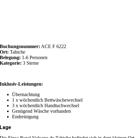
Buchungsnummer:
ACE F 6222
Ort:
Tahiche
Belegung:
1-6 Personen
Kategorie:
3 Sterne
Inklusiv-Leistungen:
Übernachtung
1 x wöchentlich Bettwäschewechsel
3 x wöchentlich Handtuchwechsel
Genügend Wäsche vorhanden
Endreinigung
Lage
Die Finca Rural Vulcano de Tahiche befindet sich in dem kleinen Ort