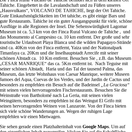
Tahiche. Eingebettet in die Lavalandschaft und zu Füßen unseres
„Hausvulkans“, VOLCANO DE TAHICHE, liegt der Ort Tahiche.
Gute Einkaufsmöglichkeiten im Ort tahiche, es gibt einige Bars und
gute Restaurants. Tahiche ist ein guter Ausgangspunkt für viele, schön
Ausflüge in alle Regionen der Insel. Die Sehenswürdigkeit Lagomar
Museum ist ca. 5,3 km von der Finca Rural Vulcano de Tahiche , und
das Monumento al Campesino ca. 10 km entfernt. Der große und sehr
touristische Urlaubsort Playa Blanca und die wilden Papagayo-Strände
sind ca. 40Km von der Finca entfernt, Yaiza und der Nationalpark
Timanfaya ca. 20Km und die Inselhauptstadt Arrecife mit seiner
schönen Altstadt ca. 10 Km entfernt. Besuchen Sie , z.B. das Museum
„CESAR MANRIQUE“ das ca. 5Km entfernt ist. Nach Teguise mit
seiner schönen Altstadt, Haria und das Tal der tausend Palma, das
Museum, das letzte Wohnhaus von Caesar Manrique, weitere Museen
Jamoes del Aqua, Cuevas de los Verdes, und der Jardin de Cactus und
besonders zu empfehlen ein Besuch auf die Badeinsel
„La Graciosa“
mit seinen vielen hervorragenden Fischrestaurants. Besuchen Sie die
Weinstraße von Bartholomé nach La Geria, mit seinen vielen
Weingütern, besonders zu empfehlen ist das Weingut El Grifo mit
seinen hervorragenden Weinen von Lanzarote. Von der Finca bieten
sich viele schöne Wanderungen an. Wegen der ruhigen Lage
empfehlen wir einen Mietwagen.
Sie sehen gerade einen Platzhalterinhalt von
Google Maps
. Um auf
den eigentlichen Inhalt zuzugreifen, klicken Sie auf die Schaltfläche