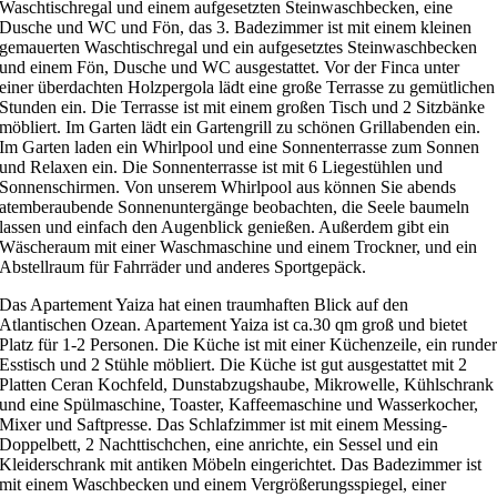
Waschtischregal und einem aufgesetzten Steinwaschbecken, eine
Dusche und WC und Fön, das 3. Badezimmer ist mit einem kleinen
gemauerten Waschtischregal und ein aufgesetztes Steinwaschbecken
und einem Fön, Dusche und WC ausgestattet. Vor der Finca unter
einer überdachten Holzpergola lädt eine große Terrasse zu gemütlichen
Stunden ein. Die Terrasse ist mit einem großen Tisch und 2 Sitzbänke
möbliert. Im Garten lädt ein Gartengrill zu schönen Grillabenden ein.
Im Garten laden ein Whirlpool und eine Sonnenterrasse zum Sonnen
und Relaxen ein. Die Sonnenterrasse ist mit 6 Liegestühlen und
Sonnenschirmen. Von unserem Whirlpool aus können Sie abends
atemberaubende Sonnenuntergänge beobachten, die Seele baumeln
lassen und einfach den Augenblick genießen. Außerdem gibt ein
Wäscheraum mit einer Waschmaschine und einem Trockner, und ein
Abstellraum für Fahrräder und anderes Sportgepäck.
Das Apartement Yaiza hat einen traumhaften Blick auf den
Atlantischen Ozean. Apartement Yaiza ist ca.30 qm groß und bietet
Platz für 1-2 Personen. Die Küche ist mit einer Küchenzeile, ein runde
Esstisch und 2 Stühle möbliert. Die Küche ist gut ausgestattet mit 2
Platten Ceran Kochfeld, Dunstabzugshaube, Mikrowelle, Kühlschrank
und eine Spülmaschine, Toaster, Kaffeemaschine und Wasserkocher,
Mixer und Saftpresse. Das Schlafzimmer ist mit einem Messing-
Doppelbett, 2 Nachttischchen, eine anrichte, ein Sessel und ein
Kleiderschrank mit antiken Möbeln eingerichtet. Das Badezimmer ist
mit einem Waschbecken und einem Vergrößerungsspiegel, einer