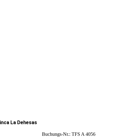
inca La Dehesas
Buchungs-Nr.: TFS A 4056